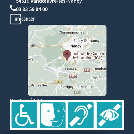
54519 Vandœuvre-lès-Nancy
03 83 59 84 00
Handicap à l'ICL