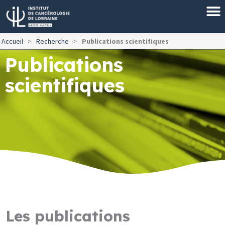
Aller
au
contenu
Accueil
>
Recherche
>
Publications scientifiques
Publications
scientifiques
Les publications