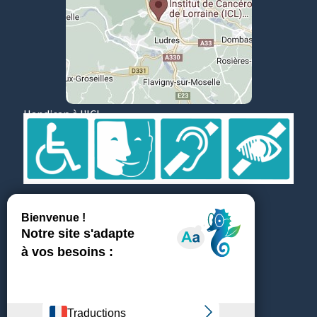
Handicap à l'ICL
Suivez et partagez
Témoignages
ICL recrute
Médiathèque & Presse