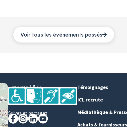
Voir tous les événements passés
Handicap à l'ICL
Témoignages
ICL recrute
Médiathèque & Press
Suivez et partagez
Achats & fournisseurs