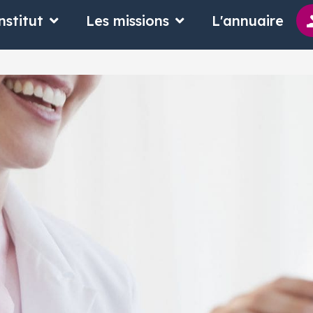
 suis
Ouvrir L'Institut
Ouvrir Les missions
nstitut
Les missions
L'annuaire