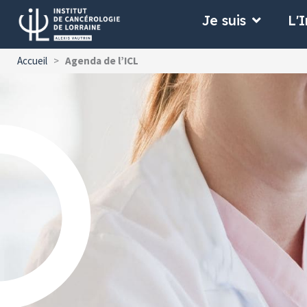
Aller
Ouvrir Je
Je suis
L'I
au
contenu
Accueil
>
Agenda de l’ICL