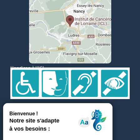
Handicap à l'ICL
Suivez et partagez
Témoignages
ICL recrute