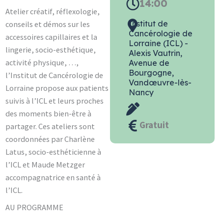
14:00
Atelier créatif, réflexologie,
Institut de
conseils et démos sur les
Cancérologie de
accessoires capillaires et la
Lorraine (ICL) -
lingerie, socio-esthétique,
Alexis Vautrin,
activité physique, …,
Avenue de
Bourgogne,
l’Institut de Cancérologie de
Vandœuvre-lès-
Lorraine propose aux patients
Nancy
suivis à l’ICL et leurs proches
des moments bien-être à
Gratuit
partager. Ces ateliers sont
coordonnées par Charlène
Latus, socio-esthéticienne à
l’ICL et Maude Metzger
accompagnatrice en santé à
l’ICL.
AU PROGRAMME