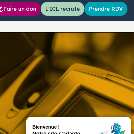
Faire un don
L'ICL recrute
Prendre RDV