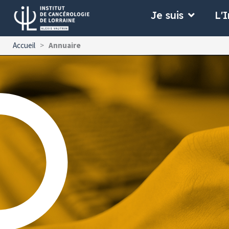
Aller
Ouvrir Je
Je suis
L'I
au
contenu
Accueil
>
Annuaire