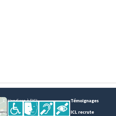
Handicap à l'ICL
Témoignages
ICL recrute