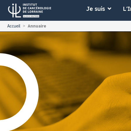
Aller
Ouvrir Je
Je suis
L'I
au
contenu
Accueil
>
Annuaire