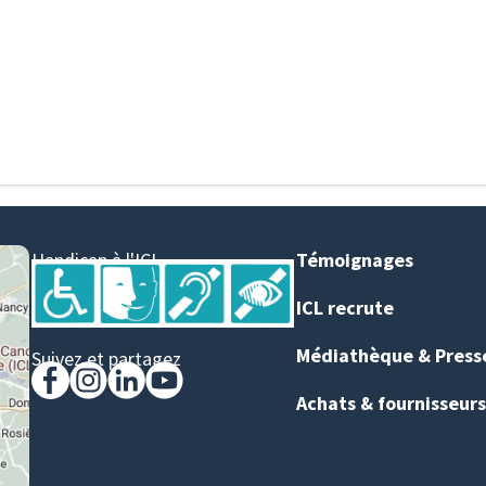
Handicap à l'ICL
Témoignages
ICL recrute
Médiathèque & Press
Suivez et partagez
Achats & fournisseurs