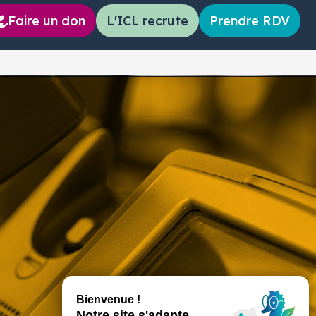
Faire un don
L'ICL recrute
Prendre RDV