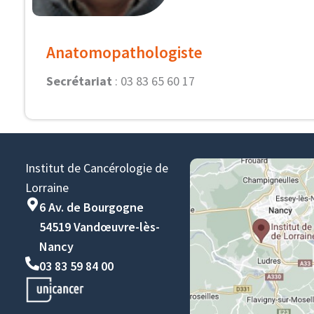
Anatomopathologiste
Secrétariat
: 03 83 65 60 17
Institut de Cancérologie de
Lorraine
6 Av. de Bourgogne
54519 Vandœuvre-lès-
Nancy
03 83 59 84 00