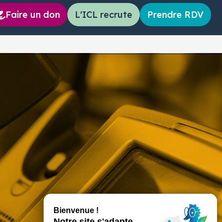
Faire un don
L'ICL recrute
Prendre RDV