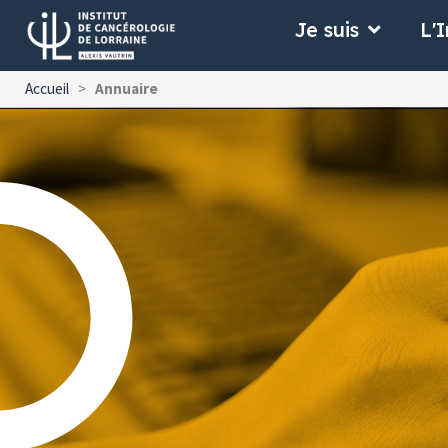
Aller
Ouvrir Je
Je suis
L'I
au
contenu
Accueil
>
Annuaire