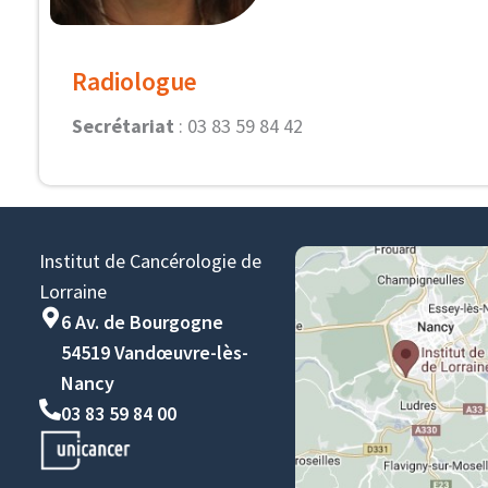
Radiologue
Secrétariat
: 03 83 59 84 42
Institut de Cancérologie de
Lorraine
6 Av. de Bourgogne
54519 Vandœuvre-lès-
Nancy
03 83 59 84 00