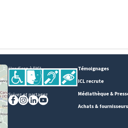
Handicap à l'ICL
Témoignages
ICL recrute
Médiathèque & Press
Suivez et partagez
Achats & fournisseurs