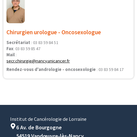
Chirurgien urologue - Oncosexologue
Secrétariat
: 03 83 59 84 51
Fax
: 03 83 59 85 47
Mail
:
secr.chirurgie@nancy.unicancer.fr
Rendez-vous d'andrologie - oncosexologie
: 03 83 59 84 17
Institut de Cancérologie de Lorraine
6 Av. de Bourgogne
54519 Vandœuvre-lès-Nancy