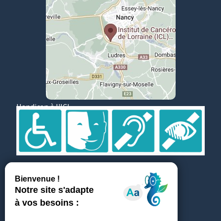
Handicap à l'ICL
Suivez et partagez
Témoignages
ICL recrute