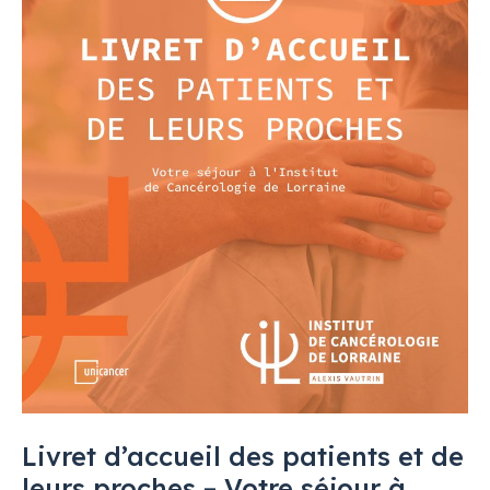
proches
–
Votre
séjour
à
l’Institut
de
Cancérologie
de
Lorraine
Livret d’accueil des patients et de
leurs proches – Votre séjour à