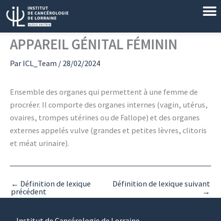
Aller
au
contenu
APPAREIL GÉNITAL FÉMININ
Par
ICL_Team
/
28/02/2024
Ensemble des organes qui permettent à une femme de
procréer. Il comporte des organes internes (vagin, utérus,
ovaires, trompes utérines ou de Fallope) et des organes
externes appelés vulve (grandes et petites lèvres, clitoris
et méat urinaire).
←
Définition de lexique
Définition de lexique suivant
précédent
→
Institut de Cancérologie de Lorraine