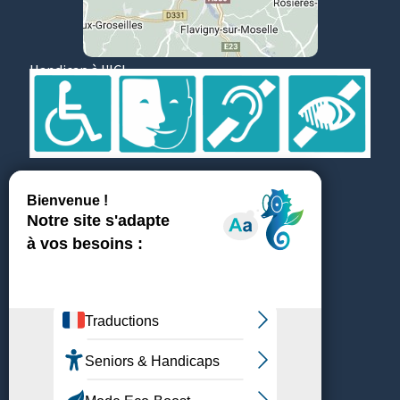
Handicap à l'ICL
Suivez et partagez
Témoignages
ICL recrute
Médiathèque & Presse
Achats & fournisseurs
Plan du site
Mentions légales