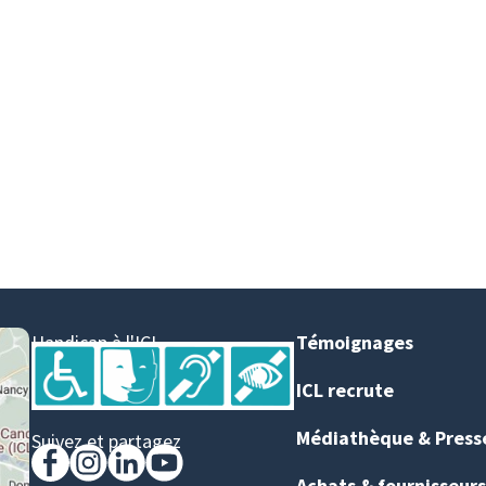
Handicap à l'ICL
Témoignages
ICL recrute
Médiathèque & Press
Suivez et partagez
Achats & fournisseurs