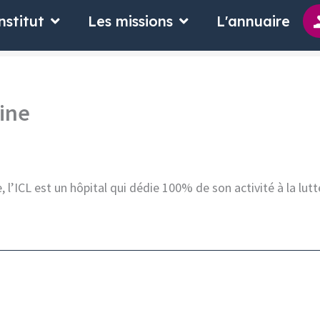
 suis
Ouvrir L'Institut
Ouvrir Les missions
nstitut
Les missions
L'annuaire
aine
 l’ICL est un hôpital qui dédie 100% de son activité à la lutt