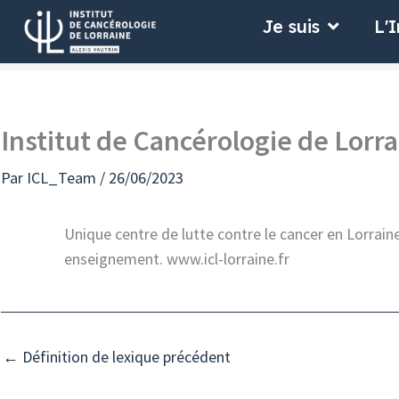
Aller
Ouvrir Je
Je suis
L'I
au
contenu
Institut de Cancérologie de Lorr
Par
ICL_Team
/
26/06/2023
Unique centre de lutte contre le cancer en Lorraine,
enseignement. www.icl-lorraine.fr
←
Définition de lexique précédent