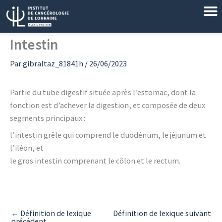
Aller
au
contenu
Intestin
Par
gibraltaz_81841h
/
26/06/2023
Partie du tube digestif située après l’estomac, dont la
fonction est d’achever la digestion, et composée de deux
segments principaux :
l’intestin grêle qui comprend le duodénum, le jéjunum et
l’iléon, et
le gros intestin comprenant le côlon et le rectum.
←
Définition de lexique
Définition de lexique suivant
précédent
→