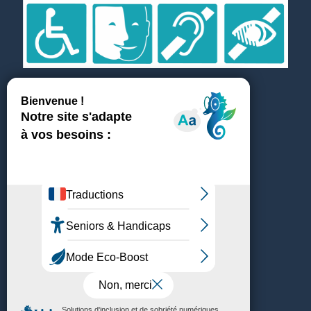
Suivez et partagez
Témoignages
ICL recrute
Médiathèque & Presse
Achats & fournisseurs
Plan du site
Mentions légales
Politique de confidentialité
Copyright Gibraltaz 2024