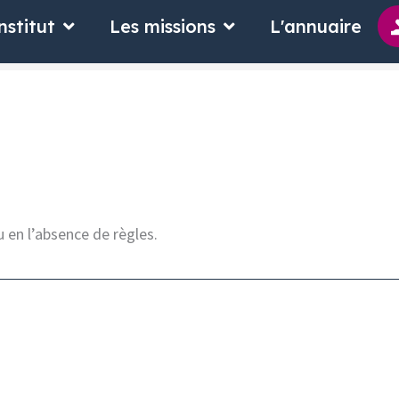
 suis
Ouvrir L'Institut
Ouvrir Les missions
nstitut
Les missions
L'annuaire
 en l’absence de règles.