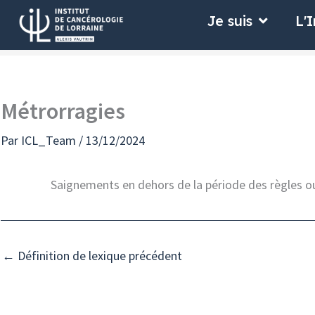
Aller
Ouvrir Je
Je suis
L'I
au
contenu
Métrorragies
Par
ICL_Team
/
13/12/2024
Saignements en dehors de la période des règles ou
←
Définition de lexique précédent