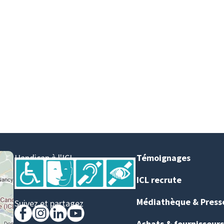
Handicap à l'ICL
Témoignages
ICL recrute
Médiathèque & Press
Suivez et partagez
Achats & fournisseurs