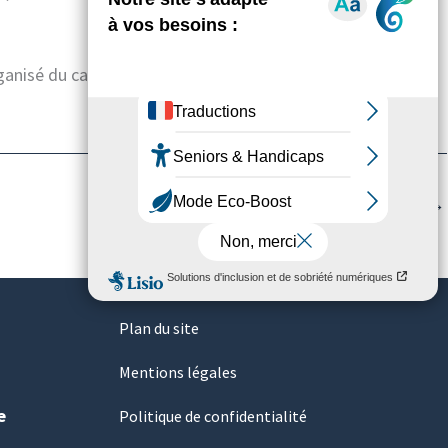
nisé du cancer colorectal se révèle positif, c’est-
Définition de lexique suivant
→
Plan du site
Mentions légales
e
Politique de confidentialité