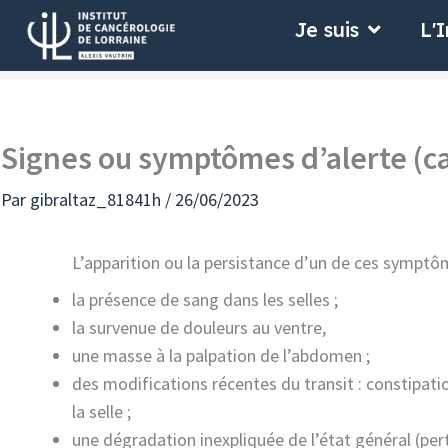
Aller
Ouvrir Je
Je suis
L'I
au
contenu
Signes ou symptômes d’alerte (ca
Par
gibraltaz_81841h
/
26/06/2023
L’apparition ou la persistance d’un de ces symptô
la présence de sang dans les selles ;
la survenue de douleurs au ventre,
une masse à la palpation de l’abdomen ;
des modifications récentes du transit : constipati
la selle ;
une dégradation inexpliquée de l’état général (pert