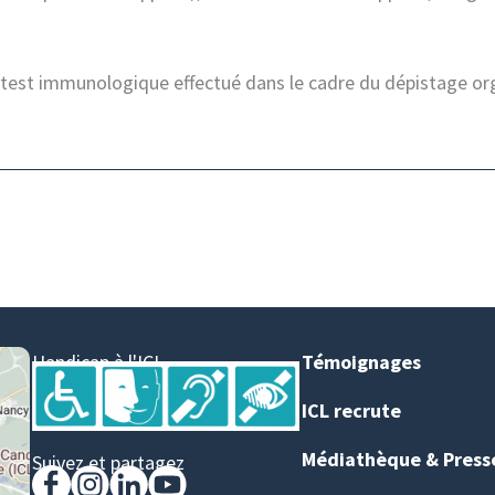
e test immunologique effectué dans le cadre du dépistage orga
Handicap à l'ICL
Témoignages
ICL recrute
Médiathèque & Press
Suivez et partagez