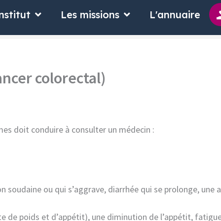
 suis
Ouvrir L'Institut
Ouvrir Les missions
nstitut
Les missions
L'annuaire
ncer colorectal)
mes doit conduire à consulter un médecin :
on soudaine ou qui s’aggrave, diarrhée qui se prolonge, une a
e de poids et d’appétit), une diminution de l’appétit, fatigue