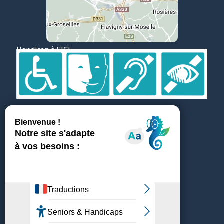
Handicap à l'ICL
Suivez et partagez
Témoignages
ICL recrute
Médiathèque & Presse
Achats & fournisseurs
Plan du site