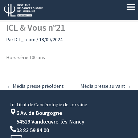
Aller
au
contenu
ICL & Vous n°21
Par
ICL_Team
/
18/09/2024
Hors-série 100 ans
←
Média presse précédent
Média presse suivant
→
Institut de Cancérologie de Lorraine
6 Av. de Bourgogne
54519 Vandœuvre-lès-Nancy
03 83 59 84 00