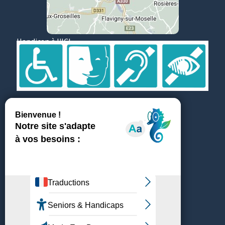
Handicap à l'ICL
Suivez et partagez
Témoignages
ICL recrute
Médiathèque & Presse
Achats & fournisseurs
Plan du site
Mentions légales