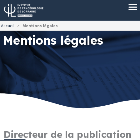
Aller
au
contenu
Accueil
>
Mentions légales
Mentions légales
Directeur de la publication