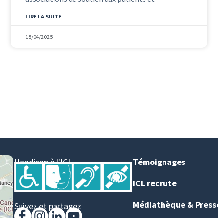
LIRE LA SUITE
18/04/2025
Handicap à l'ICL
Témoignages
ICL recrute
Médiathèque & Press
Suivez et partagez