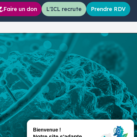
Faire un don
L'ICL recrute
Prendre RDV