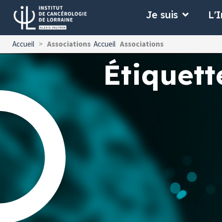
Aller
Ouvrir Je
Je suis
L'I
au
contenu
Accueil
>
Associations
Accueil
Associations
Étiquett