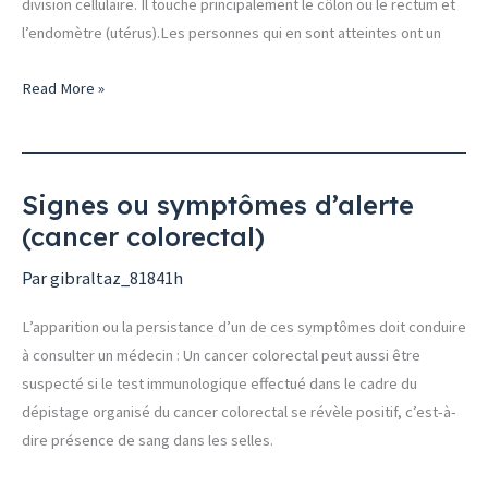
division cellulaire. Il touche principalement le côlon ou le rectum et
l’endomètre (utérus).Les personnes qui en sont atteintes ont un
Read More »
Signes ou symptômes d’alerte
Signes
(cancer colorectal)
ou
symptômes
Par
gibraltaz_81841h
d’alerte
(cancer
L’apparition ou la persistance d’un de ces symptômes doit conduire
colorectal)
à consulter un médecin : Un cancer colorectal peut aussi être
suspecté si le test immunologique effectué dans le cadre du
dépistage organisé du cancer colorectal se révèle positif, c’est-à-
dire présence de sang dans les selles.