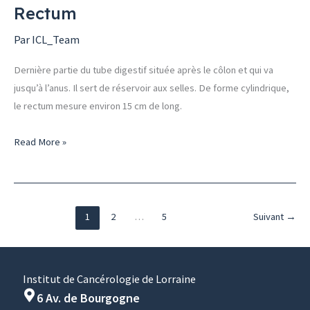
Rectum
Rectum
Par
ICL_Team
Dernière partie du tube digestif située après le côlon et qui va
jusqu’à l’anus. Il sert de réservoir aux selles. De forme cylindrique,
le rectum mesure environ 15 cm de long.
Read More »
1
2
…
5
Suivant
→
Institut de Cancérologie de Lorraine
6 Av. de Bourgogne