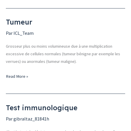
Tumeur
Tumeur
Par
ICL_Team
Grosseur plus ou moins volumineuse due à une multiplication
excessive de cellules normales (tumeur bénigne par exemple les
verrues) ou anormales (tumeur maligne).
Read More »
Test immunologique
Test
immunologique
Par
gibraltaz_81841h