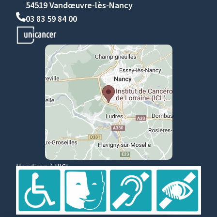
54519 Vandœuvre-lès-Nancy
03 83 59 84 00
Handicap à l'ICL