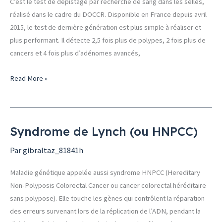
C’est le test de dépistage par recherche de sang dans les selles,
réalisé dans le cadre du DOCCR. Disponible en France depuis avril
2015, le test de dernière génération est plus simple à réaliser et
plus performant. Il détecte 2,5 fois plus de polypes, 2 fois plus de
cancers et 4 fois plus d’adénomes avancés,
Read More »
Syndrome de Lynch (ou HNPCC)
Syndrome
de
Par
gibraltaz_81841h
Lynch
(ou
Maladie génétique appelée aussi syndrome HNPCC (Hereditary
HNPCC)
Non-Polyposis Colorectal Cancer ou cancer colorectal héréditaire
sans polypose). Elle touche les gènes qui contrôlent la réparation
des erreurs survenant lors de la réplication de l’ADN, pendant la