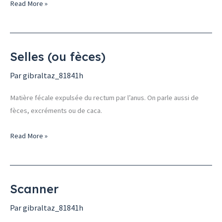
Read More »
Selles (ou fèces)
Selles
(ou
Par
gibraltaz_81841h
fèces)
Matière fécale expulsée du rectum par l’anus. On parle aussi de
fèces, excréments ou de caca.
Read More »
Scanner
Scanner
Par
gibraltaz_81841h