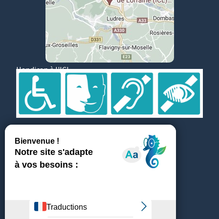
Handicap à l'ICL
Suivez et partagez
Témoignages
ICL recrute
Médiathèque & Presse
Achats & fournisseurs